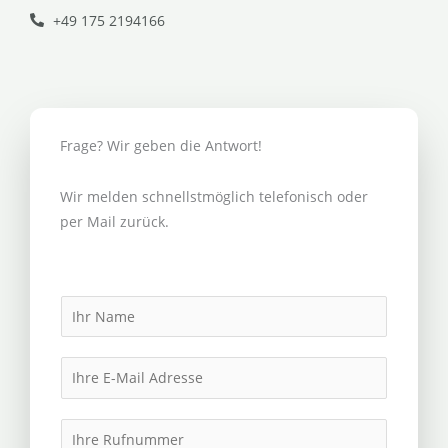
+49 175 2194166
Frage? Wir geben die Antwort!
Wir melden schnellstmöglich telefonisch oder
per Mail zurück.
N
a
m
E
e
m
*
a
I
i