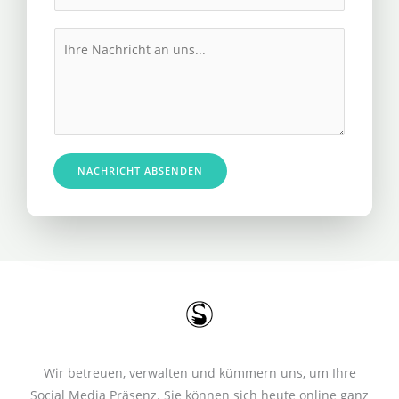
h
l
r
M
*
e
e
R
s
u
s
f
a
n
g
u
e
NACHRICHT ABSENDEN
m
*
m
e
r
*
Wir betreuen, verwalten und kümmern uns, um Ihre
Social Media Präsenz. Sie können sich heute online ganz