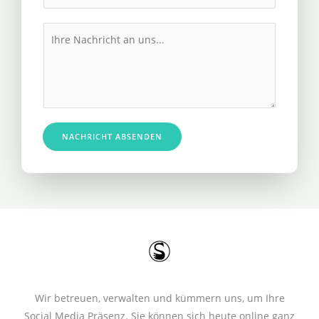
h
l
r
M
*
e
e
R
s
u
s
f
a
n
g
u
e
NACHRICHT ABSENDEN
m
*
m
e
r
*
Wir betreuen, verwalten und kümmern uns, um Ihre
Social Media Präsenz. Sie können sich heute online ganz