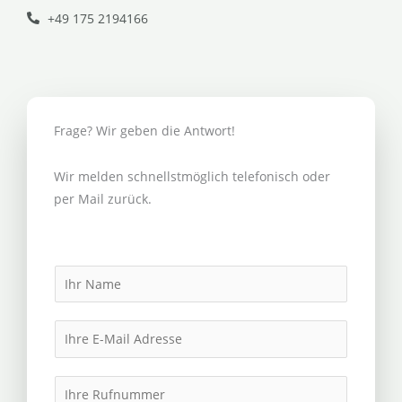
+49 175 2194166
Frage? Wir geben die Antwort!
Wir melden schnellstmöglich telefonisch oder
per Mail zurück.
N
a
m
E
e
m
*
a
I
i