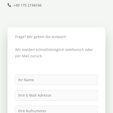
+49 175 2194166
Frage? Wir geben die Antwort!
Wir melden schnellstmöglich telefonisch oder
per Mail zurück.
N
a
m
E
e
m
*
a
I
i