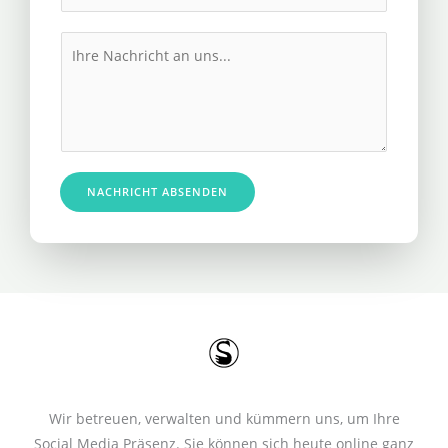
h
l
r
M
*
e
e
R
s
u
s
f
a
n
g
u
e
NACHRICHT ABSENDEN
m
*
m
e
r
*
Wir betreuen, verwalten und kümmern uns, um Ihre
Social Media Präsenz. Sie können sich heute online ganz