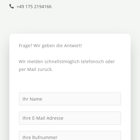
+49 175 2194166
Frage? Wir geben die Antwort!
Wir melden schnellstmöglich telefonisch oder
per Mail zurück.
N
a
m
E
e
m
*
a
I
i