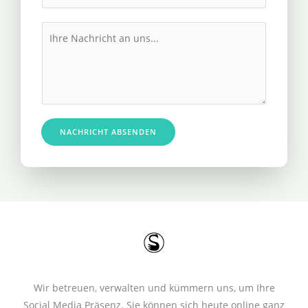
h
l
r
M
*
e
e
R
s
u
s
f
a
n
g
u
e
NACHRICHT ABSENDEN
m
*
m
e
r
*
Wir betreuen, verwalten und kümmern uns, um Ihre
Social Media Präsenz. Sie können sich heute online ganz