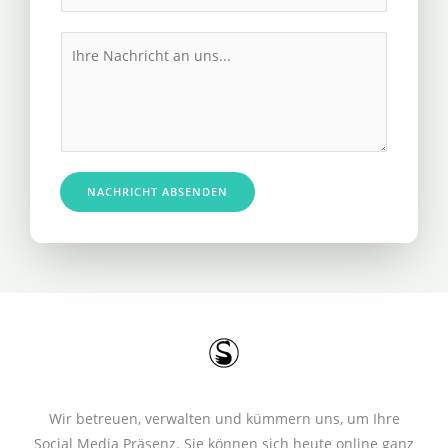
h
l
r
M
*
e
e
R
s
u
s
f
a
n
g
u
e
NACHRICHT ABSENDEN
m
*
m
e
r
*
Wir betreuen, verwalten und kümmern uns, um Ihre
Social Media Präsenz. Sie können sich heute online ganz