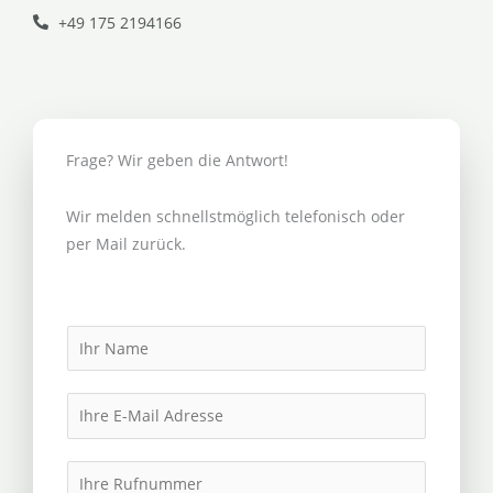
+49 175 2194166
Frage? Wir geben die Antwort!
Wir melden schnellstmöglich telefonisch oder
per Mail zurück.
N
a
m
E
e
m
*
a
I
i