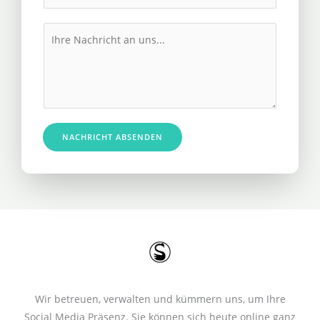
h
l
r
M
*
e
e
R
s
u
s
f
a
n
g
u
e
NACHRICHT ABSENDEN
m
*
m
e
r
*
Wir betreuen, verwalten und kümmern uns, um Ihre
Social Media Präsenz. Sie können sich heute online ganz