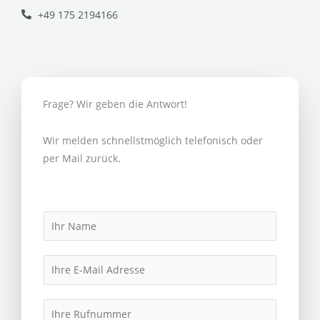
+49 175 2194166
Frage? Wir geben die Antwort!
Wir melden schnellstmöglich telefonisch oder
per Mail zurück.
N
a
m
E
e
m
*
a
I
i