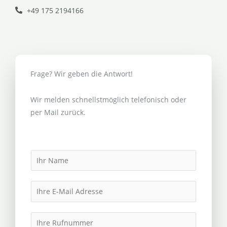
+49 175 2194166
Frage? Wir geben die Antwort!
Wir melden schnellstmöglich telefonisch oder
per Mail zurück.
N
a
m
E
e
m
*
a
I
i