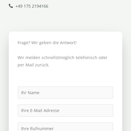
+49 175 2194166
Frage? Wir geben die Antwort!
Wir melden schnellstmöglich telefonisch oder
per Mail zurück.
N
a
m
E
e
m
*
a
I
i