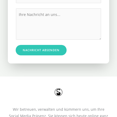
h
l
r
M
*
e
e
R
s
u
s
f
a
n
g
u
e
NACHRICHT ABSENDEN
m
*
m
e
r
*
Wir betreuen, verwalten und kümmern uns, um Ihre
Social Media Präsenz. Sie können sich heute online ganz