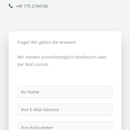
+49 175 2194166
Frage? Wir geben die Antwort!
Wir melden schnellstmöglich telefonisch oder
per Mail zurück.
N
a
m
E
e
m
*
a
I
i