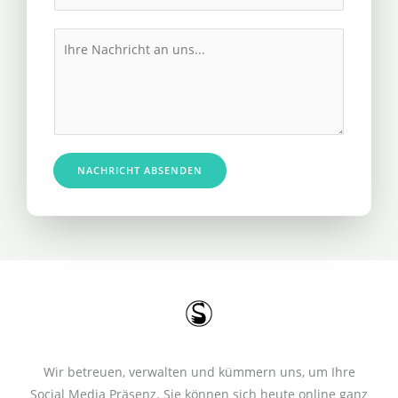
h
l
r
M
*
e
e
R
s
u
s
f
a
n
g
u
e
NACHRICHT ABSENDEN
m
*
m
e
r
*
Wir betreuen, verwalten und kümmern uns, um Ihre
Social Media Präsenz. Sie können sich heute online ganz