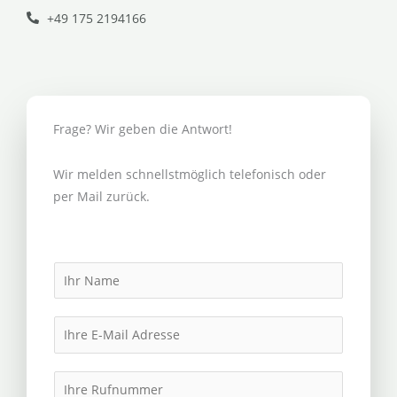
+49 175 2194166
Frage? Wir geben die Antwort!
Wir melden schnellstmöglich telefonisch oder
per Mail zurück.
N
a
m
E
e
m
*
a
I
i