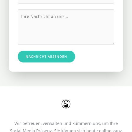
h
l
r
M
*
e
e
R
s
u
s
f
a
n
g
u
e
NACHRICHT ABSENDEN
m
*
m
e
r
*
Wir betreuen, verwalten und kümmern uns, um Ihre
Social Media Präsenz. Sie können sich heute online ganz