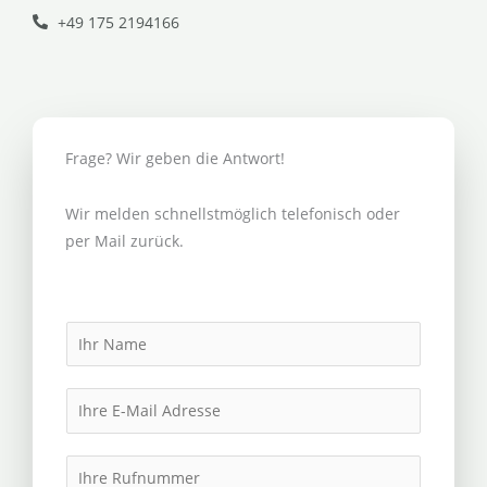
+49 175 2194166
Frage? Wir geben die Antwort!
Wir melden schnellstmöglich telefonisch oder
per Mail zurück.
N
a
m
E
e
m
*
a
I
i