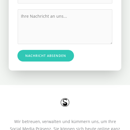
h
l
r
M
*
e
e
R
s
u
s
f
a
n
g
u
e
NACHRICHT ABSENDEN
m
*
m
e
r
*
Wir betreuen, verwalten und kümmern uns, um Ihre
Social Media Präsenz. Sie können sich heute online ganz