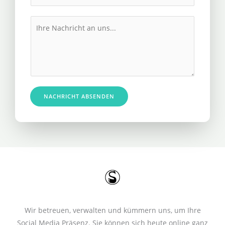
h
l
r
M
*
e
e
R
s
u
s
f
a
n
g
u
e
NACHRICHT ABSENDEN
m
*
m
e
r
*
Wir betreuen, verwalten und kümmern uns, um Ihre
Social Media Präsenz. Sie können sich heute online ganz