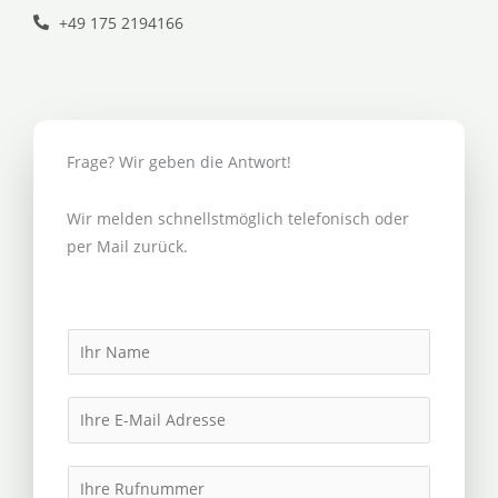
+49 175 2194166
Frage? Wir geben die Antwort!
Wir melden schnellstmöglich telefonisch oder
per Mail zurück.
N
a
m
E
e
m
*
a
I
i