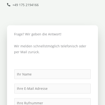
+49 175 2194166
Frage? Wir geben die Antwort!
Wir melden schnellstmöglich telefonisch oder
per Mail zurück.
N
a
m
E
e
m
*
a
I
i