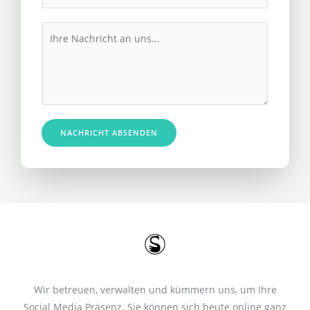
h
l
r
M
*
e
e
R
s
u
s
f
a
n
g
u
e
NACHRICHT ABSENDEN
m
*
m
e
r
*
Wir betreuen, verwalten und kümmern uns, um Ihre
Social Media Präsenz. Sie können sich heute online ganz