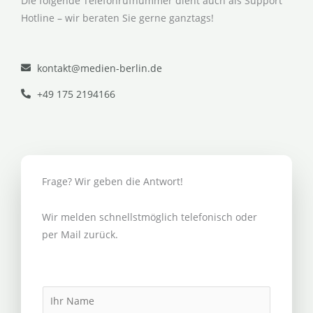
Die folgende Telefonrufnummer dient auch als Support
Hotline – wir beraten Sie gerne ganztags!
kontakt@medien-berlin.de
+49 175 2194166
Frage? Wir geben die Antwort!
Wir melden schnellstmöglich telefonisch oder
per Mail zurück.
N
a