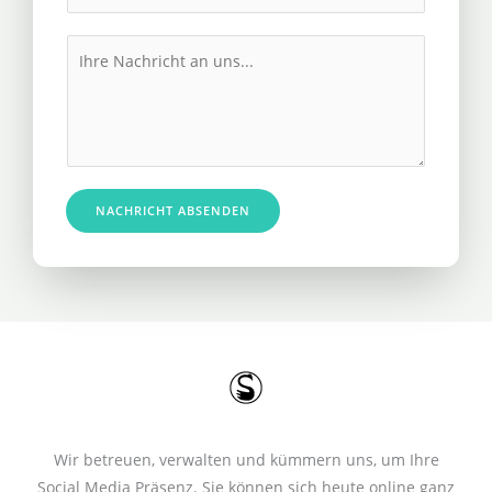
h
l
r
M
*
e
e
R
s
u
s
f
a
n
g
u
e
NACHRICHT ABSENDEN
m
*
m
e
r
*
Wir betreuen, verwalten und kümmern uns, um Ihre
Social Media Präsenz. Sie können sich heute online ganz