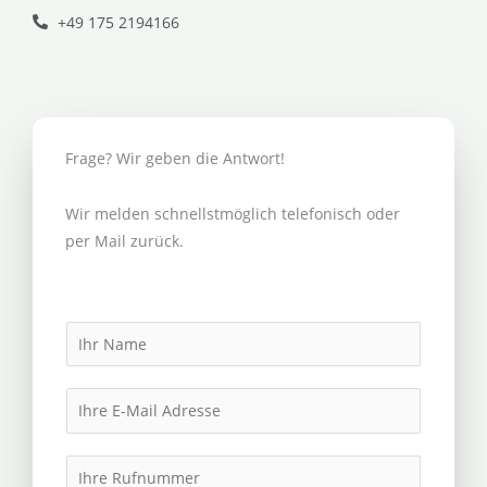
+49 175 2194166
Frage? Wir geben die Antwort!
Wir melden schnellstmöglich telefonisch oder
per Mail zurück.
N
a
m
E
e
m
*
a
I
i