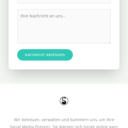
h
l
r
M
*
e
e
R
s
u
s
f
a
n
g
u
e
NACHRICHT ABSENDEN
m
*
m
e
r
*
Wir betreuen, verwalten und kümmern uns, um Ihre
Social Media Präsenz. Sie können sich heute online ganz