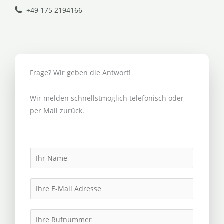
+49 175 2194166
Frage? Wir geben die Antwort!
Wir melden schnellstmöglich telefonisch oder
per Mail zurück.
N
a
m
E
e
m
*
a
I
i