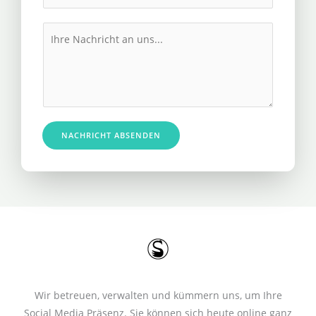
h
l
r
M
*
e
e
R
s
u
s
f
a
n
g
u
e
NACHRICHT ABSENDEN
m
*
m
e
r
*
Wir betreuen, verwalten und kümmern uns, um Ihre
Social Media Präsenz. Sie können sich heute online ganz