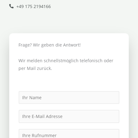
+49 175 2194166
Frage? Wir geben die Antwort!
Wir melden schnellstmöglich telefonisch oder
per Mail zurück.
N
a
m
E
e
m
*
a
I
i