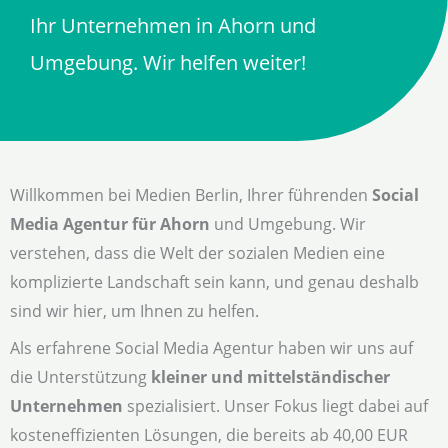
Ihr Unternehmen in Ahorn und
Umgebung. Wir helfen weiter!
Willkommen bei Medien Berlin, Ihrer führenden
Social
Media Agentur für Ahorn
und Umgebung. Wir
verstehen, dass die Welt der sozialen Medien eine
komplizierte Landschaft sein kann, und genau deshalb
sind wir hier, um Ihnen zu helfen.
Als erfahrene Social Media Agentur haben wir uns auf
die Unterstützung
kleiner und mittelständischer
Unternehmen
spezialisiert. Unser Fokus liegt dabei auf
kosteneffizienten Lösungen, die bereits ab 40,00 EUR