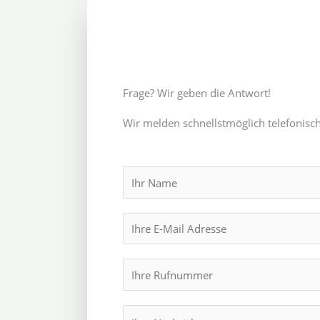
Frage? Wir geben die Antwort!
Wir melden schnellstmöglich telefonisch
N
a
m
E
e
m
*
a
I
i
h
l
r
M
*