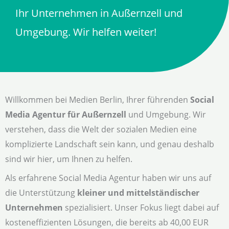
Ihr Unternehmen in Außernzell und
Umgebung. Wir helfen weiter!
Willkommen bei Medien Berlin, Ihrer führenden
Social
Media Agentur für Außernzell
und Umgebung. Wir
verstehen, dass die Welt der sozialen Medien eine
komplizierte Landschaft sein kann, und genau deshalb
sind wir hier, um Ihnen zu helfen.
Als erfahrene Social Media Agentur haben wir uns auf
die Unterstützung
kleiner und mittelständischer
Unternehmen
spezialisiert. Unser Fokus liegt dabei auf
kosteneffizienten Lösungen, die bereits ab 40,00 EUR