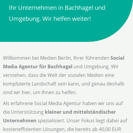
Ihr Unternehmen in Bachhagel und
Umgebung. Wir helfen weiter!
Willkommen bei Medien Berlin, Ihrer führenden
Social
Media Agentur für Bachhagel
und Umgebung. Wir
verstehen, dass die Welt der sozialen Medien eine
komplizierte Landschaft sein kann, und genau deshalb
sind wir hier, um Ihnen zu helfen.
Als erfahrene Social Media Agentur haben wir uns auf
die Unterstützung
kleiner und mittelständischer
Unternehmen
spezialisiert. Unser Fokus liegt dabei auf
kosteneffizienten Lösungen, die bereits ab 40,00 EUR