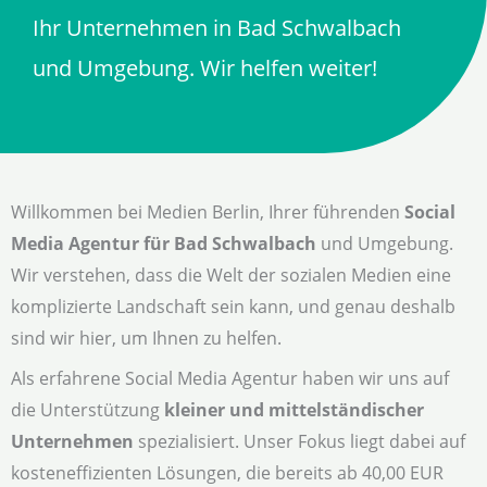
Ihr Unternehmen in Bad Schwalbach
und Umgebung. Wir helfen weiter!
Willkommen bei Medien Berlin, Ihrer führenden
Social
Media Agentur für Bad Schwalbach
und Umgebung.
Wir verstehen, dass die Welt der sozialen Medien eine
komplizierte Landschaft sein kann, und genau deshalb
sind wir hier, um Ihnen zu helfen.
Als erfahrene Social Media Agentur haben wir uns auf
die Unterstützung
kleiner und mittelständischer
Unternehmen
spezialisiert. Unser Fokus liegt dabei auf
kosteneffizienten Lösungen, die bereits ab 40,00 EUR