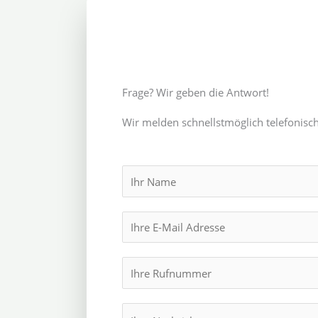
Frage? Wir geben die Antwort!
Wir melden schnellstmöglich telefonisch
N
a
m
E
e
m
*
a
I
i
h
l
r
M
*