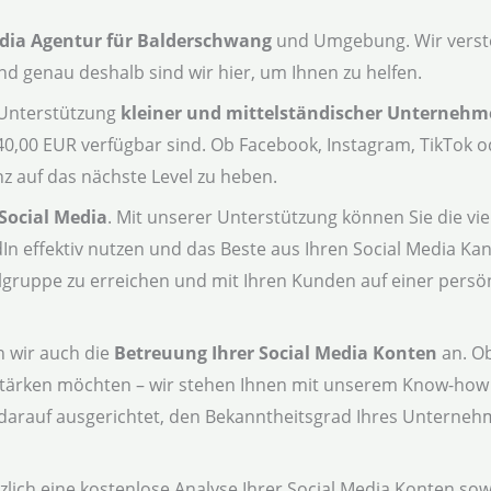
edia Agentur für Balderschwang
und Umgebung. Wir verste
nd genau deshalb sind wir hier, um Ihnen zu helfen.
e Unterstützung
kleiner und mittelständischer Unterneh
 40,00 EUR verfügbar sind. Ob Facebook, Instagram, TikTok o
z auf das nächste Level zu heben.
Social Media
. Mit unserer Unterstützung können Sie die vie
In effektiv nutzen und das Beste aus Ihren Social Media K
elgruppe zu erreichen und mit Ihren Kunden auf einer persö
n wir auch die
Betreuung Ihrer Social Media Konten
an. Ob
tärken möchten – wir stehen Ihnen mit unserem Know-how 
d darauf ausgerichtet, den Bekanntheitsgrad Ihres Unterneh
zlich eine kostenlose Analyse Ihrer Social Media Konten so