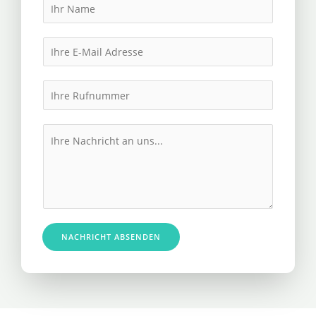
N
a
m
E
e
m
*
a
I
i
h
l
r
M
*
e
e
R
s
u
s
f
a
n
g
u
e
NACHRICHT ABSENDEN
m
*
m
e
r