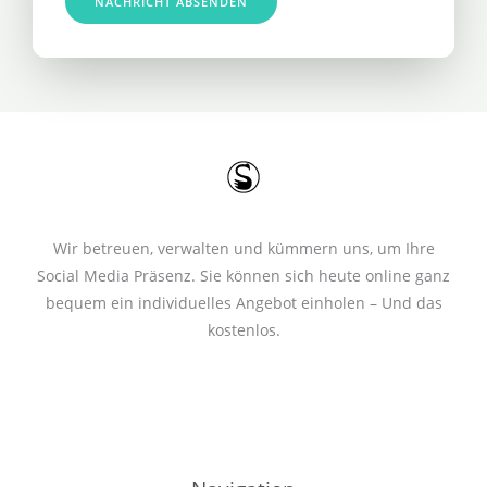
e
NACHRICHT ABSENDEN
m
*
m
e
r
*
Wir betreuen, verwalten und kümmern uns, um Ihre
Social Media Präsenz. Sie können sich heute online ganz
bequem ein individuelles Angebot einholen – Und das
kostenlos.