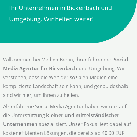
Ihr Unternehmen in Bickenbach und
Umgebung. Wir helfen weiter!
Willkommen bei Medien Berlin, Ihrer führenden
Social
Media Agentur für Bickenbach
und Umgebung. Wir
verstehen, dass die Welt der sozialen Medien eine
komplizierte Landschaft sein kann, und genau deshalb
sind wir hier, um Ihnen zu helfen.
Als erfahrene Social Media Agentur haben wir uns auf
die Unterstützung
kleiner und mittelständischer
Unternehmen
spezialisiert. Unser Fokus liegt dabei auf
kosteneffizienten Lösungen, die bereits ab 40,00 EUR