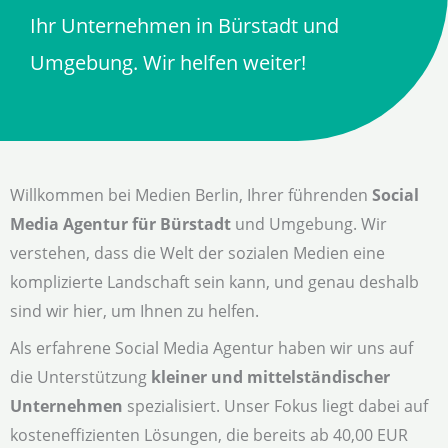
Ihr Unternehmen in Bürstadt und
Umgebung. Wir helfen weiter!
Willkommen bei Medien Berlin, Ihrer führenden
Social
Media Agentur für Bürstadt
und Umgebung. Wir
verstehen, dass die Welt der sozialen Medien eine
komplizierte Landschaft sein kann, und genau deshalb
sind wir hier, um Ihnen zu helfen.
Als erfahrene Social Media Agentur haben wir uns auf
die Unterstützung
kleiner und mittelständischer
Unternehmen
spezialisiert. Unser Fokus liegt dabei auf
kosteneffizienten Lösungen, die bereits ab 40,00 EUR