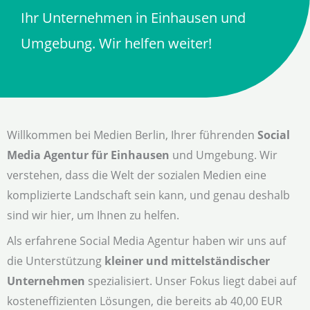
Ihr Unternehmen in Einhausen und
Umgebung. Wir helfen weiter!
Willkommen bei Medien Berlin, Ihrer führenden
Social
Media Agentur für Einhausen
und Umgebung. Wir
verstehen, dass die Welt der sozialen Medien eine
komplizierte Landschaft sein kann, und genau deshalb
sind wir hier, um Ihnen zu helfen.
Als erfahrene Social Media Agentur haben wir uns auf
die Unterstützung
kleiner und mittelständischer
Unternehmen
spezialisiert. Unser Fokus liegt dabei auf
kosteneffizienten Lösungen, die bereits ab 40,00 EUR