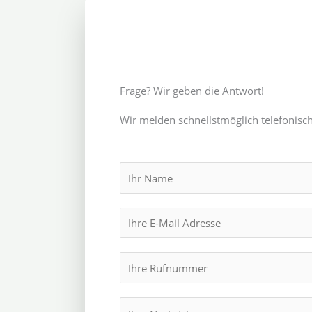
Frage? Wir geben die Antwort!
Wir melden schnellstmöglich telefonisch
N
a
m
E
e
m
*
a
I
i
h
l
r
M
*