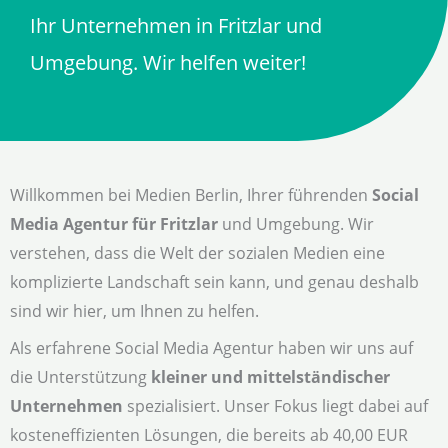
Ihr Unternehmen in Fritzlar und
Umgebung. Wir helfen weiter!
Willkommen bei Medien Berlin, Ihrer führenden
Social
Media Agentur für Fritzlar
und Umgebung. Wir
verstehen, dass die Welt der sozialen Medien eine
komplizierte Landschaft sein kann, und genau deshalb
sind wir hier, um Ihnen zu helfen.
Als erfahrene Social Media Agentur haben wir uns auf
die Unterstützung
kleiner und mittelständischer
Unternehmen
spezialisiert. Unser Fokus liegt dabei auf
kosteneffizienten Lösungen, die bereits ab 40,00 EUR