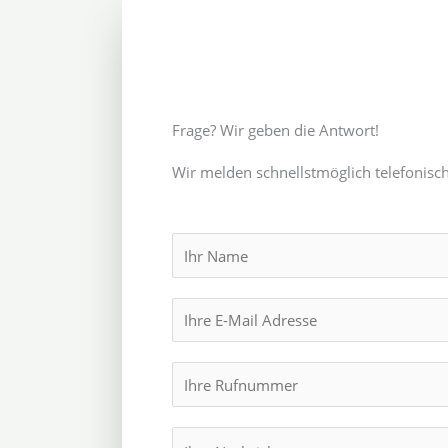
Frage? Wir geben die Antwort!
Wir melden schnellstmöglich telefonisch
N
a
m
E
e
m
*
a
I
i
h
l
r
M
*