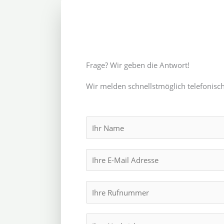
Frage? Wir geben die Antwort!
Wir melden schnellstmöglich telefonisch
N
a
m
E
e
m
*
a
I
i
h
l
r
M
*