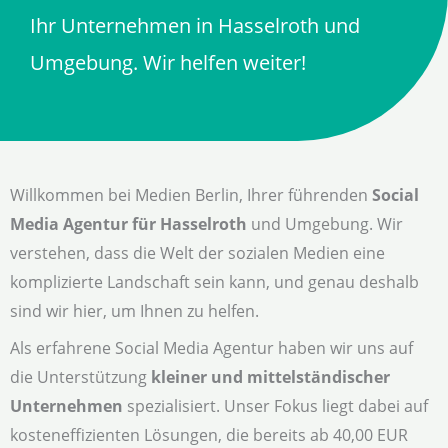
Ihr Unternehmen in Hasselroth und
Umgebung. Wir helfen weiter!
Willkommen bei Medien Berlin, Ihrer führenden
Social
Media Agentur für Hasselroth
und Umgebung. Wir
verstehen, dass die Welt der sozialen Medien eine
komplizierte Landschaft sein kann, und genau deshalb
sind wir hier, um Ihnen zu helfen.
Als erfahrene Social Media Agentur haben wir uns auf
die Unterstützung
kleiner und mittelständischer
Unternehmen
spezialisiert. Unser Fokus liegt dabei auf
kosteneffizienten Lösungen, die bereits ab 40,00 EUR