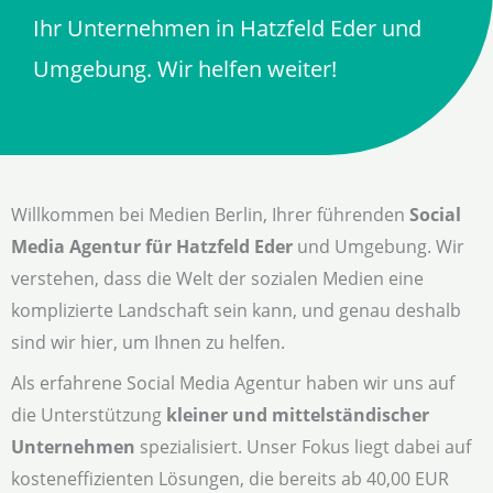
Ihr Unternehmen in Hatzfeld Eder und
Umgebung. Wir helfen weiter!
Willkommen bei Medien Berlin, Ihrer führenden
Social
Media Agentur für Hatzfeld Eder
und Umgebung. Wir
verstehen, dass die Welt der sozialen Medien eine
komplizierte Landschaft sein kann, und genau deshalb
sind wir hier, um Ihnen zu helfen.
Als erfahrene Social Media Agentur haben wir uns auf
die Unterstützung
kleiner und mittelständischer
Unternehmen
spezialisiert. Unser Fokus liegt dabei auf
kosteneffizienten Lösungen, die bereits ab 40,00 EUR