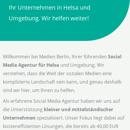
Ihr Unternehmen in Helsa und
Umgebung. Wir helfen weiter!
Willkommen bei Medien Berlin, Ihrer führenden
Social
Media Agentur für Helsa
und Umgebung. Wir
verstehen, dass die Welt der sozialen Medien eine
komplizierte Landschaft sein kann, und genau deshalb
sind wir hier, um Ihnen zu helfen.
Als erfahrene Social Media Agentur haben wir uns auf
die Unterstützung
kleiner und mittelständischer
Unternehmen
spezialisiert. Unser Fokus liegt dabei auf
kosteneffizienten Lösungen, die bereits ab 40,00 EUR