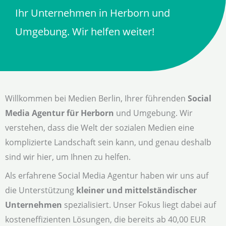
Ihr Unternehmen in Herborn und
Umgebung. Wir helfen weiter!
Willkommen bei Medien Berlin, Ihrer führenden
Social
Media Agentur für Herborn
und Umgebung. Wir
verstehen, dass die Welt der sozialen Medien eine
komplizierte Landschaft sein kann, und genau deshalb
sind wir hier, um Ihnen zu helfen.
Als erfahrene Social Media Agentur haben wir uns auf
die Unterstützung
kleiner und mittelständischer
Unternehmen
spezialisiert. Unser Fokus liegt dabei auf
kosteneffizienten Lösungen, die bereits ab 40,00 EUR