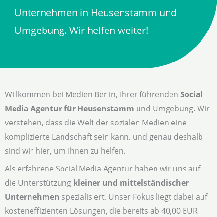
Unternehmen in Heusenstamm und
Umgebung. Wir helfen weiter!
Willkommen bei Medien Berlin, Ihrer führenden
Social
Media Agentur für Heusenstamm
und Umgebung. Wir
verstehen, dass die Welt der sozialen Medien eine
komplizierte Landschaft sein kann, und genau deshalb
sind wir hier, um Ihnen zu helfen.
Als erfahrene Social Media Agentur haben wir uns auf
die Unterstützung
kleiner und mittelständischer
Unternehmen
spezialisiert. Unser Fokus liegt dabei auf
kosteneffizienten Lösungen, die bereits ab 40,00 EUR