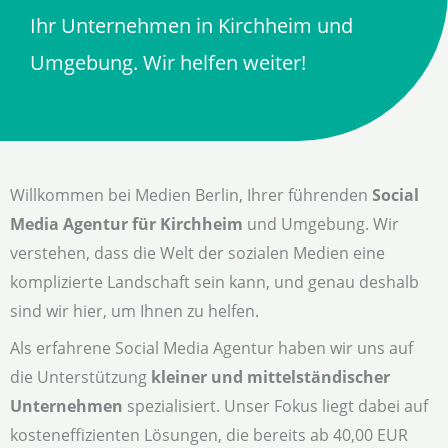
Ihr Unternehmen in Kirchheim und
Umgebung. Wir helfen weiter!
Willkommen bei Medien Berlin, Ihrer führenden
Social
Media Agentur für Kirchheim
und Umgebung. Wir
verstehen, dass die Welt der sozialen Medien eine
komplizierte Landschaft sein kann, und genau deshalb
sind wir hier, um Ihnen zu helfen.
Als erfahrene Social Media Agentur haben wir uns auf
die Unterstützung
kleiner und mittelständischer
Unternehmen
spezialisiert. Unser Fokus liegt dabei auf
kosteneffizienten Lösungen, die bereits ab 40,00 EUR