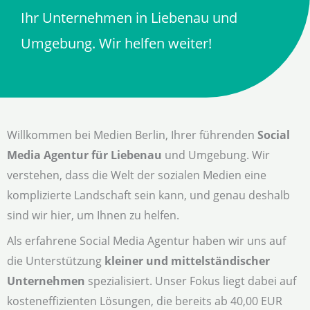
Ihr Unternehmen in Liebenau und
Umgebung. Wir helfen weiter!
Willkommen bei Medien Berlin, Ihrer führenden
Social
Media Agentur für Liebenau
und Umgebung. Wir
verstehen, dass die Welt der sozialen Medien eine
komplizierte Landschaft sein kann, und genau deshalb
sind wir hier, um Ihnen zu helfen.
Als erfahrene Social Media Agentur haben wir uns auf
die Unterstützung
kleiner und mittelständischer
Unternehmen
spezialisiert. Unser Fokus liegt dabei auf
kosteneffizienten Lösungen, die bereits ab 40,00 EUR