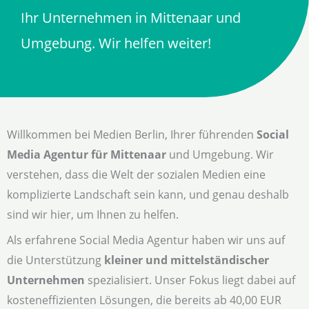
Ihr Unternehmen in Mittenaar und
Umgebung. Wir helfen weiter!
Willkommen bei Medien Berlin, Ihrer führenden
Social
Media Agentur für Mittenaar
und Umgebung. Wir
verstehen, dass die Welt der sozialen Medien eine
komplizierte Landschaft sein kann, und genau deshalb
sind wir hier, um Ihnen zu helfen.
Als erfahrene Social Media Agentur haben wir uns auf
die Unterstützung
kleiner und mittelständischer
Unternehmen
spezialisiert. Unser Fokus liegt dabei auf
kosteneffizienten Lösungen, die bereits ab 40,00 EUR