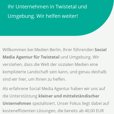
Ihr Unternehmen in Twistetal und
Umgebung. Wir helfen weiter!
Willkommen bei Medien Berlin, Ihrer führenden
Social
Media Agentur für Twistetal
und Umgebung. Wir
verstehen, dass die Welt der sozialen Medien eine
komplizierte Landschaft sein kann, und genau deshalb
sind wir hier, um Ihnen zu helfen.
Als erfahrene Social Media Agentur haben wir uns auf
die Unterstützung
kleiner und mittelständischer
Unternehmen
spezialisiert. Unser Fokus liegt dabei auf
kosteneffizienten Lösungen, die bereits ab 40,00 EUR