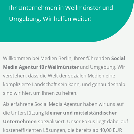
Ihr Unternehmen in Weilmünster und
Umgebung. Wir helfen weiter!
Willkommen bei Medien Berlin, Ihrer führenden
Social
Media Agentur für Weilmünster
und Umgebung. Wir
verstehen, dass die Welt der sozialen Medien eine
komplizierte Landschaft sein kann, und genau deshalb
sind wir hier, um Ihnen zu helfen.
Als erfahrene Social Media Agentur haben wir uns auf
die Unterstützung
kleiner und mittelständischer
Unternehmen
spezialisiert. Unser Fokus liegt dabei auf
kosteneffizienten Lösungen, die bereits ab 40,00 EUR